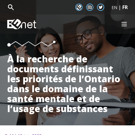
|
FR
EENet Connect
Newsletter signup
Twitter
EN
EENet Home
OPEN
À propos
Initiatives
Communautés
À la recherche de
Documentation
documents définissant
Actualité
Événements
les priorités de l’Ontario
dans le domaine de la
santé mentale et de
l’usage de substances