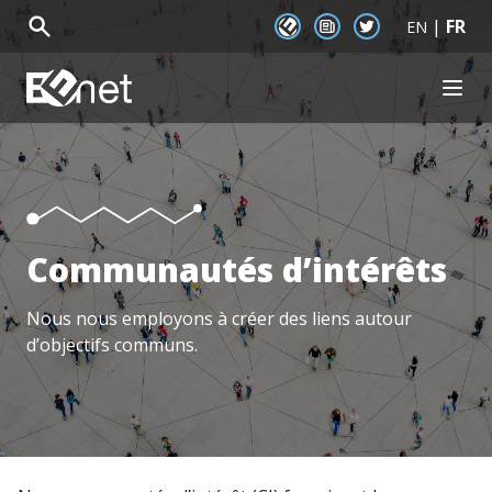
|
FR
EENet Connect
Newsletter signup
Twitter
EN
EENet Home
OPEN
À propos
Initiatives
Communautés
Documentation
Actualité
Communautés d’intérêts
Événements
Nous nous employons à créer des liens autour
d’objectifs communs.