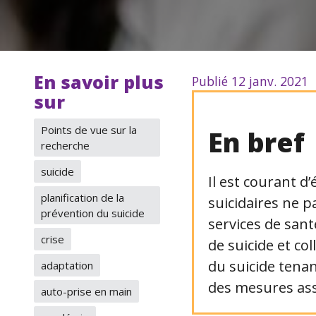
En savoir plus
Publié 12 janv. 2021
sur
Points de vue sur la
En bref
recherche
suicide
Il est courant d
planification de la
suicidaires ne p
prévention du suicide
services de sant
crise
de suicide et co
du suicide tena
adaptation
des mesures asso
auto-prise en main