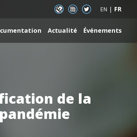
|
FR
EENet Connect
Newsletter signup
Twitter
EN
cumentation
Actualité
Événements
fication de la
e pandémie