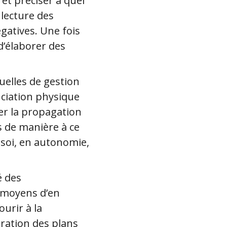
 et préciser à quel
 lecture des
gatives. Une fois
d’élaborer des
uelles de gestion
nciation physique
ter la propagation
s de manière à ce
z soi, en autonomie,
é des
 moyens d’en
urir à la
oration des plans