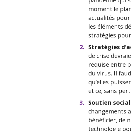
pandémie qui so
moment le plan 
actualités pou
les éléments dé
stratégies pour 
Stratégies d’
de crise devrai
requise entre p
du virus. Il fa
qu’elles puisse
et ce, sans pert
Soutien socia
changements au
bénéficier, de 
technologie pou