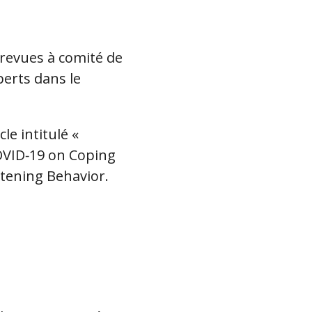
revues à comité de
perts dans le
cle intitulé «
COVID‐19 on Coping
atening Behavior.