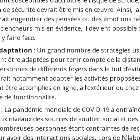
nt susceptibles d’accroître le risque de suicide,
de sécurité devrait être mis en œuvre. Ainsi, la
rrait engendrer des pensées ou des émotions né
clencheurs mis en évidence, il devient possible 
y faire face.
adaptation
: Un grand nombre de stratégies us
ent être adaptées pour tenir compte de la dista
ersonnes de différents foyers dans le but d’évi
udrait notamment adapter les activités proposée
nt être accomplies en ligne, à l’extérieur ou che
e de fonctionnalité.
l
: La pandémie mondiale de COVID-19 a entraîn
x niveaux des sources de soutien social et des
nombreuses personnes étant contraintes de reco
r avoir des interactions sociales. Lors de l’élab