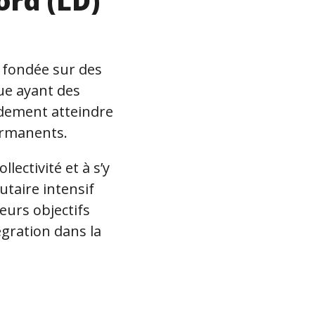
ord (LD)
 fondée sur des
ue ayant des
idement atteindre
permanents.
ectivité et à s’y
taire intensif
leurs objectifs
égration dans la