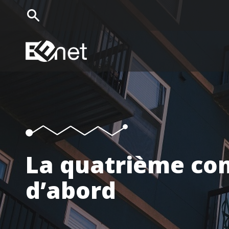
EENet Home
La quatrième co
d’abord