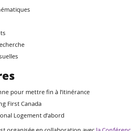
hématiques
ts
echerche
suelles
res
nne pour mettre fin à l’itinérance
g First Canada
ional Logement d’abord
st organisée en collaboration avec
la Conférenc