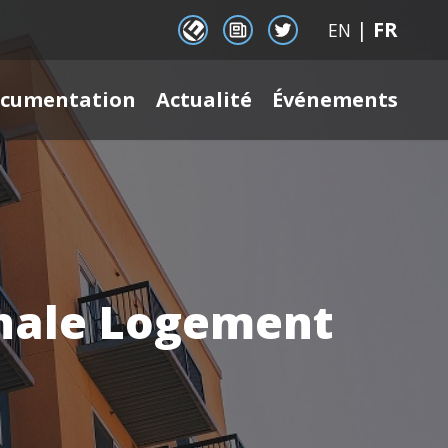
|
FR
EENet Connect
Newsletter signup
Twitter
EN
cumentation
Actualité
Événements
onale Logement